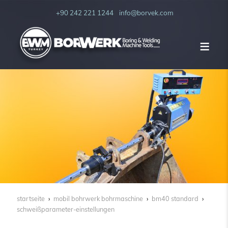
+90 242 221 1244
info@borvek.com
startseite
mobil bohrwerk bohrmaschine
bm40 standard
schweißparameter-einstellungen