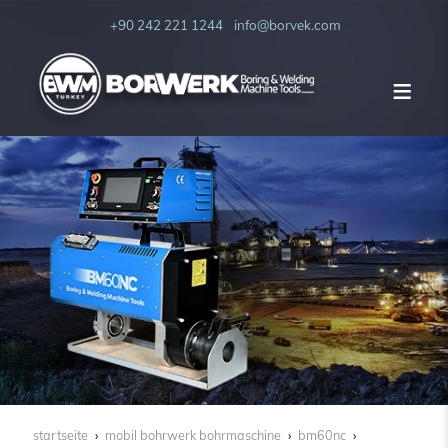
+90 242 221 1244
info@borvek.com
startseite
mobil bohrwerk bohrmaschine
bm60nc