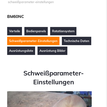
schweißparameter-einstellungen
BM60NC
Vorteile
Bedienpanels
Rotationsystem
Schweißparameter-Einstellungen
Technische Daten
Ausrüstungsliste
Ausrüstung Bilder
Schweißparameter-
Einstellungen